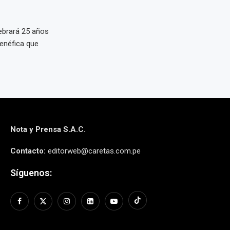
ebrará 25 años
benéfica que
Nota y Prensa S.A.C.
Contacto:
editorweb@caretas.com.pe
Síguenos: