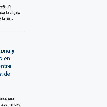
eña. El
sar la página
 Lima ...
sona y
s en
entre
a de
enos una
tado heridas