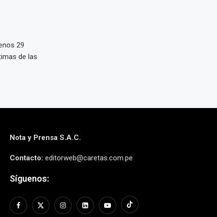
enos 29
timas de las
Nota y Prensa S.A.C.
Contacto:
editorweb@caretas.com.pe
Síguenos: