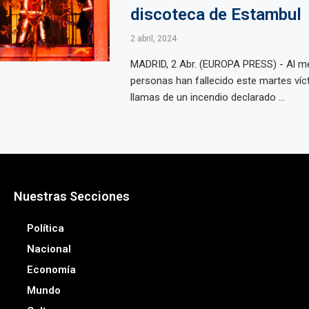
discoteca de Estambul
2 abril, 2024
MADRID, 2 Abr. (EUROPA PRESS) - Al m
personas han fallecido este martes víc
llamas de un incendio declarado ...
Nuestras Secciones
Política
Nacional
Economía
Mundo