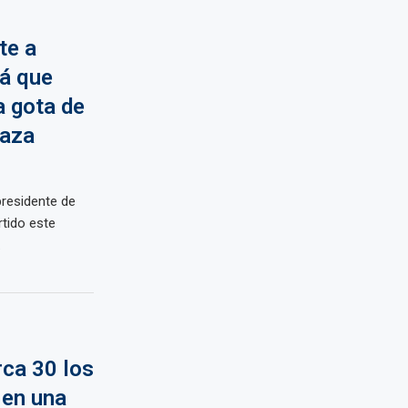
te a
á que
a gota de
Gaza
residente de
rtido este
.
rca 30 los
 en una