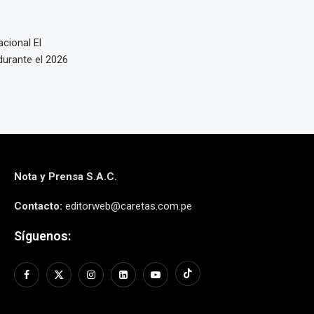
cional El
durante el 2026
Nota y Prensa S.A.C.
Contacto:
editorweb@caretas.com.pe
Síguenos: