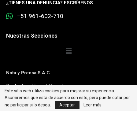
¿
TIENES UNA DENUNCIA? ESCRÍBENOS
+51 961-602-710
Nuestras Secciones
Nota y Prensa S.A.C.
Contacto:
editorweb@caretas.com.pe
Este sitio web utiliza cookies para mejorar su experiencia.
Asumiremos que está de acuerdo con esto, pero puede optar por
Síguenos:
no participar si lo desea.
Aceptar
Leer más