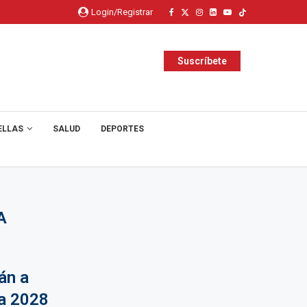
Login/Registrar
Suscríbete
ELLAS
SALUD
DEPORTES
A
án a
ta 2028