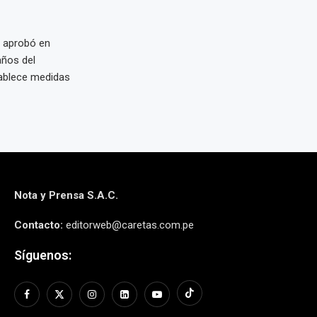
 aprobó en
años del
tablece medidas
Nota y Prensa S.A.C.
Contacto:
editorweb@caretas.com.pe
Síguenos: