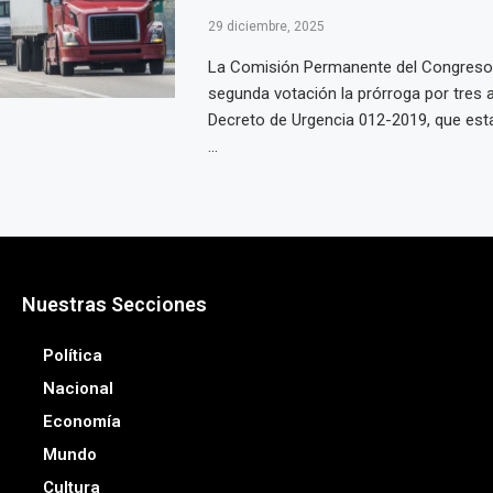
29 diciembre, 2025
La Comisión Permanente del Congreso
segunda votación la prórroga por tres 
Decreto de Urgencia 012-2019, que es
...
Nuestras Secciones
Política
Nacional
Economía
Mundo
Cultura