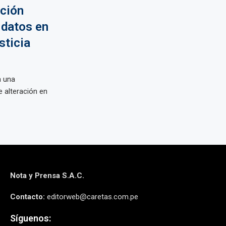
ación
 datos en
sticia
a una
e alteración en
Nota y Prensa S.A.C.
Contacto:
editorweb@caretas.com.pe
Síguenos: