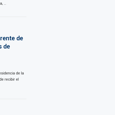
 ...
frente de
s de
sidencia de la
e recibir el