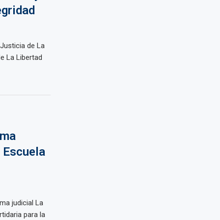
egridad
Justicia de La
de La Libertad
rma
e Escuela
ma judicial La
tidaria para la