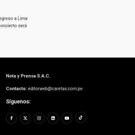
egreso a Lima
concierto será
Nota y Prensa S.A.C.
Contacto:
editorweb@caretas.com.pe
Síguenos: