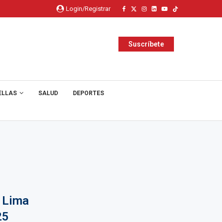
Login/Registrar
Suscríbete
ELLAS
SALUD
DEPORTES
a Lima
25