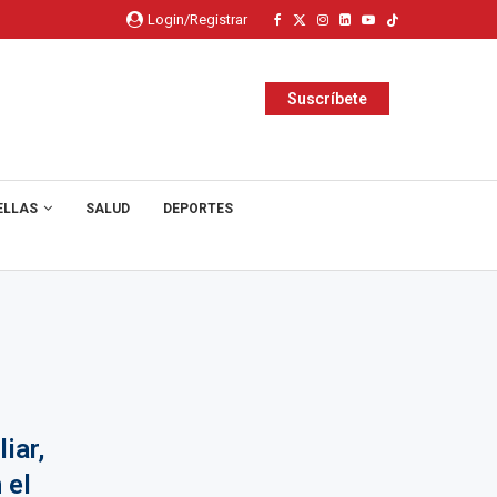
Login/Registrar
Suscríbete
ELLAS
SALUD
DEPORTES
iar,
 el