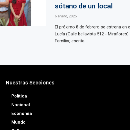
sótano de un local
6 enero, 2025
El próximo 8 de febrero se estrena en e
Lucía (Calle bellavista 512 - Miraflores
Familiar, escrita ...
Nuestras Secciones
Política
Nacional
Economía
Mundo