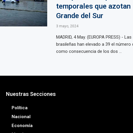
temporales que azotan 
Grande del Sur
3 mayo, 2024
MADRID, 4 May. (EUROPA PRESS) - Las 
brasileñas han elevado a 39 el número 
como consecuencia de los dos ...
Nuestras Secciones
Política
Nacional
Economía