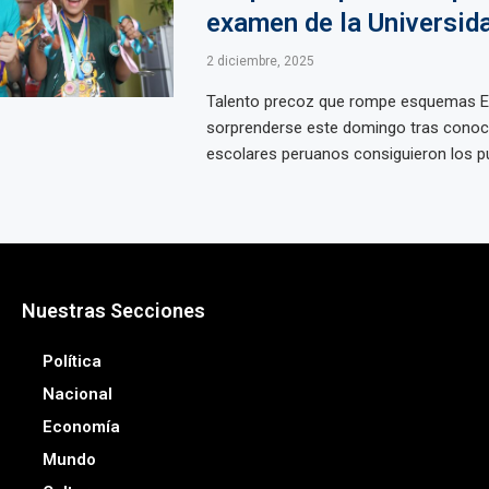
examen de la Universid
2 diciembre, 2025
Talento precoz que rompe esquemas El 
sorprenderse este domingo tras conoc
escolares peruanos consiguieron los pu
Nuestras Secciones
Política
Nacional
Economía
Mundo