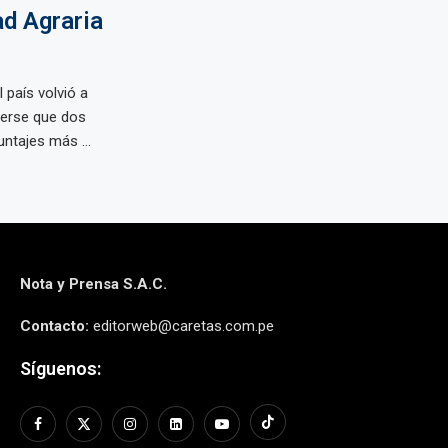
ad Agraria
país volvió a
erse que dos
ntajes más ...
Nota y Prensa S.A.C.
Contacto:
editorweb@caretas.com.pe
Síguenos: