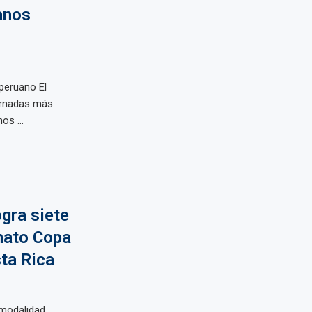
anos
peruano El
ornadas más
os ...
gra siete
nato Copa
ta Rica
 modalidad