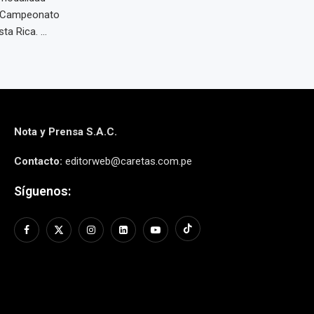
el Campeonato
 Rica. ...
Nota y Prensa S.A.C.
Contacto:
editorweb@caretas.com.pe
Síguenos: