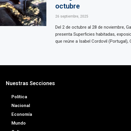
octubre
26 septiembre, 2025
Del 2 de octubre al 28 de noviembre, Ga
presenta Superficies habitadas, exposic
que reúne a Isabel Cordovil (Portugal), Cr
Nuestras Secciones
Política
Nacional
Economía
Mundo