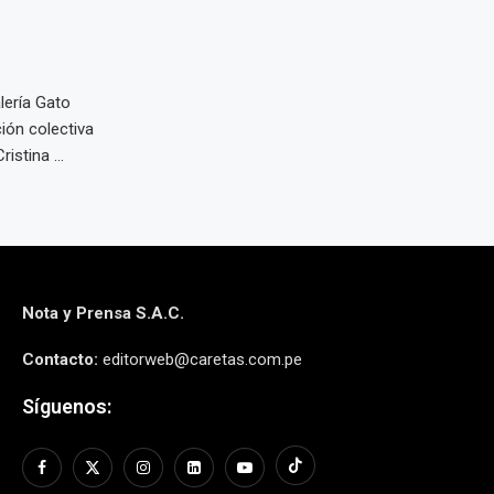
lería Gato
ión colectiva
istina ...
Nota y Prensa S.A.C.
Contacto:
editorweb@caretas.com.pe
Síguenos: