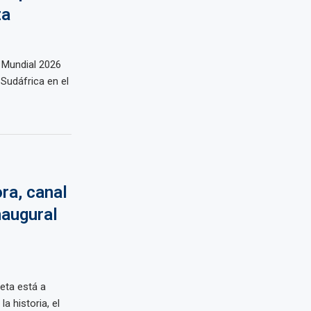
za
 Mundial 2026
 Sudáfrica en el
ra, canal
naugural
neta está a
a historia, el