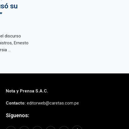
usó su
”
el discurso
nistros, Ernesto
ia ...
Nota y Prensa S.A.C.
Contacto:
editorweb@caretas.com.pe
Síguenos: