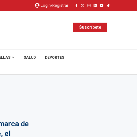
Login/Registrar
Suscríbete
ELLAS
SALUD
DEPORTES
marca de
, el