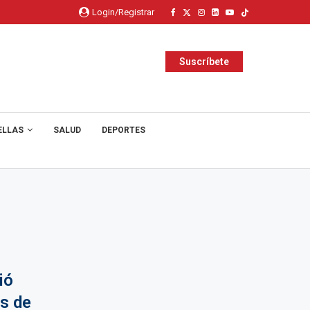
Login/Registrar
Suscríbete
ELLAS
SALUD
DEPORTES
ió
s de