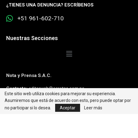
¿
TIENES UNA DENUNCIA? ESCRÍBENOS
+51 961-602-710
Nuestras Secciones
Nota y Prensa S.A.C.
Contacto:
editorweb@caretas.com.pe
Este sitio web utiliza cookies para mejorar su experiencia.
Asumiremos que está de acuerdo con esto, pero puede optar por
Síguenos:
no participar si lo desea.
Aceptar
Leer más