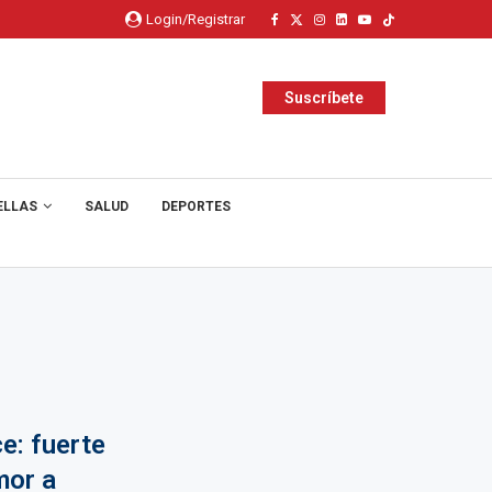
Login/Registrar
Suscríbete
ELLAS
SALUD
DEPORTES
e: fuerte
mor a