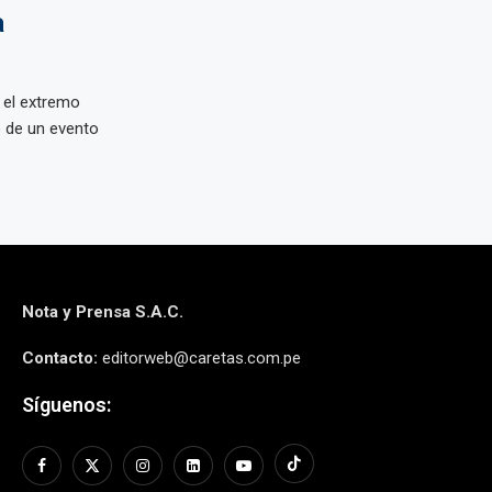
a
 el extremo
o de un evento
Nota y Prensa S.A.C.
Contacto:
editorweb@caretas.com.pe
Síguenos: