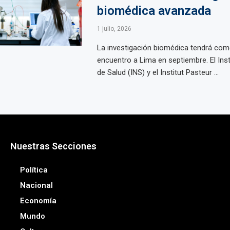
biomédica avanzada
1 julio, 2026
La investigación biomédica tendrá com
encuentro a Lima en septiembre. El Inst
de Salud (INS) y el Institut Pasteur ...
Nuestras Secciones
Política
Nacional
Economía
Mundo