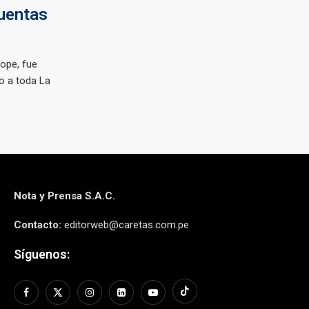
cuentas
cope, fue
o a toda La
Nota y Prensa S.A.C.
Contacto:
editorweb@caretas.com.pe
Síguenos: