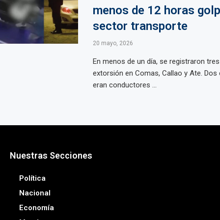
menos de 12 horas golp
sector transporte
20 mayo, 2026
En menos de un día, se registraron tre
extorsión en Comas, Callao y Ate. Dos 
eran conductores ...
Nuestras Secciones
Política
Nacional
Economía