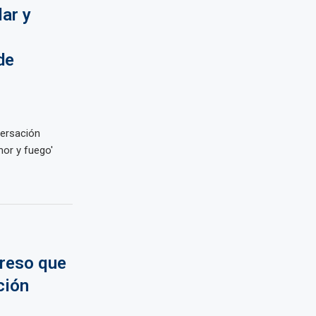
ar y
de
versación
or y fuego'
greso que
ción