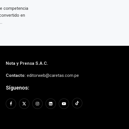
de competencia
convertido en
..
Nota y Prensa S.A.C.
Contacto:
editorweb@caretas.com.pe
Síguenos: