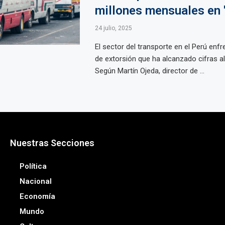
millones mensuales en 
24 julio, 2025
El sector del transporte en el Perú enfr
de extorsión que ha alcanzado cifras a
Según Martín Ojeda, director de ...
Nuestras Secciones
Política
Nacional
Economía
Mundo