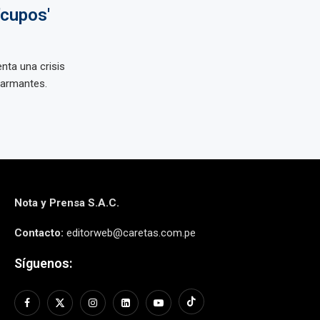
'cupos'
enta una crisis
larmantes.
Nota y Prensa S.A.C.
Contacto:
editorweb@caretas.com.pe
Síguenos: