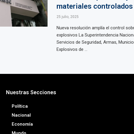
materiales controlados
25 julio, 2025
Nueva resolución amplía el control sob
explosivos La Superintendencia Naciona
Servicios de Seguridad, Armas, Municio
Explosivos de ...
Nuestras Secciones
Política
Nacional
Economía
Mundo