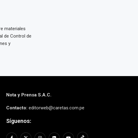
re materiales
l de Control de
nes y
Nota y Prensa S.A.C.
Contacto:
editorweb@caretas.com.pe
Síguenos: