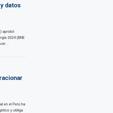
 y datos
M) aprobó
ergía 2024 (BNE
er ...
 racionar
ral en el Perú ha
ético y obliga