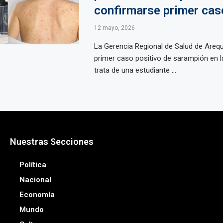
confirmarse primer cas
12 mayo, 2026
La Gerencia Regional de Salud de Arequ
primer caso positivo de sarampión en l
trata de una estudiante ...
Nuestras Secciones
Política
Nacional
Economía
Mundo