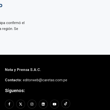
o
ipa confirmó el
a región. Se
Nota y Prensa S.A.C.
Contacto:
editorweb@caretas.com.pe
Síguenos: