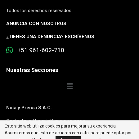
Todos los derechos reservados
ANUNCIA CON NOSOTROS
¿
TIENES UNA DENUNCIA? ESCRÍBENOS
+51 961-602-710
Nuestras Secciones
Nota y Prensa S.A.C.
Contacto:
editorweb@caretas.com.pe
Este sitio web utiliza cookies para mejorar su experiencia.
Asumiremos que está de acuerdo con esto, pero puede optar por
Síguenos: