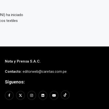
NI) ha iniciado
os textiles
Nota y Prensa S.A.C.
Contacto:
editorweb@caretas.com.pe
Síguenos: