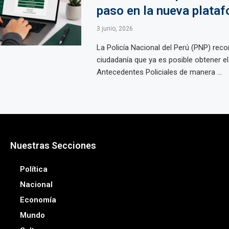
paso en la nueva plata
3 junio, 2026
La Policía Nacional del Perú (PNP) reco
ciudadanía que ya es posible obtener el
Antecedentes Policiales de manera ...
Nuestras Secciones
Política
Nacional
Economía
Mundo