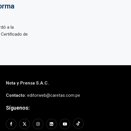
forma
rdó a la
 Certificado de
Nota y Prensa S.A.C.
Contacto:
editorweb@caretas.com.pe
Síguenos: