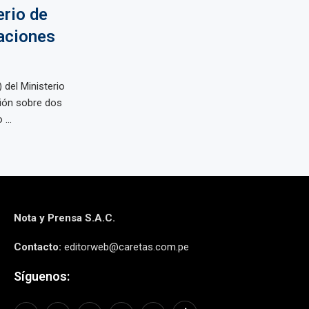
erio de
aciones
 del Ministerio
ción sobre dos
...
Nota y Prensa S.A.C.
Contacto:
editorweb@caretas.com.pe
Síguenos: