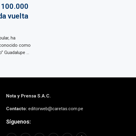
a 100.000
da vuelta
ular, ha
, conocido como
o” Guadalupe ...
Nota y Prensa S.A.C.
Contacto:
editorweb@caretas.com.pe
Síguenos: