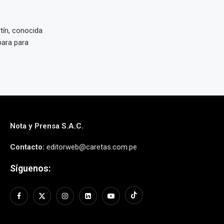
rtín, conocida
para para
Nota y Prensa S.A.C.
Contacto:
editorweb@caretas.com.pe
Síguenos: