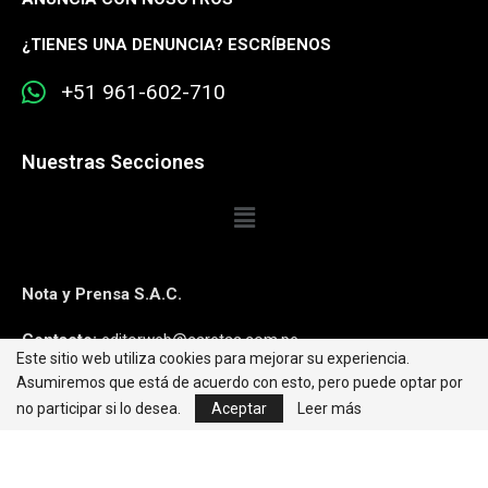
¿
TIENES UNA DENUNCIA? ESCRÍBENOS
+51 961-602-710
Nuestras Secciones
Nota y Prensa S.A.C.
Contacto:
editorweb@caretas.com.pe
Este sitio web utiliza cookies para mejorar su experiencia.
Asumiremos que está de acuerdo con esto, pero puede optar por
Síguenos:
no participar si lo desea.
Aceptar
Leer más