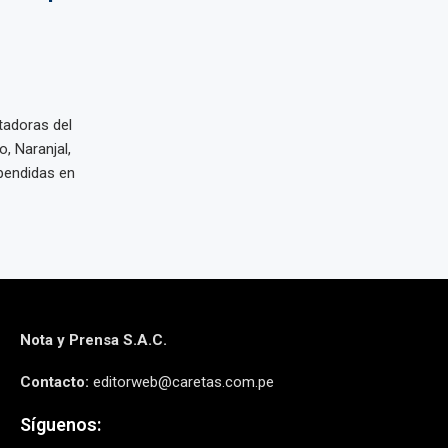
tadoras del
, Naranjal,
pendidas en
Nota y Prensa S.A.C.
Contacto:
editorweb@caretas.com.pe
Síguenos: