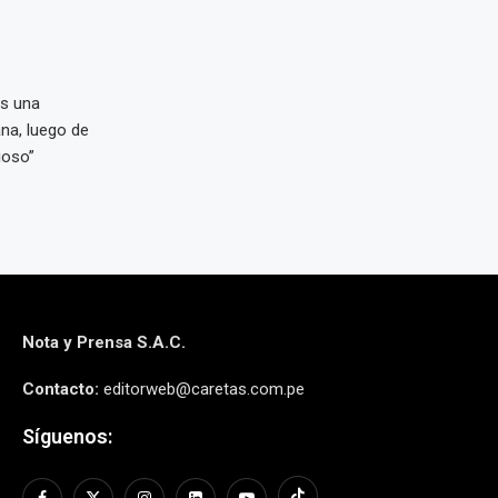
as una
na, luego de
ioso”
Nota y Prensa S.A.C.
Contacto:
editorweb@caretas.com.pe
Síguenos: