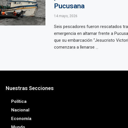
Pucusana
14 mayo, 2026
Seis pescadores fueron rescatados tr
emergencia en altamar frente a Pucusa
que su embarcación “Jesucristo Victor
comenzara a llenarse ...
Nuestras Secciones
Política
Nacional
Economía
Mundo