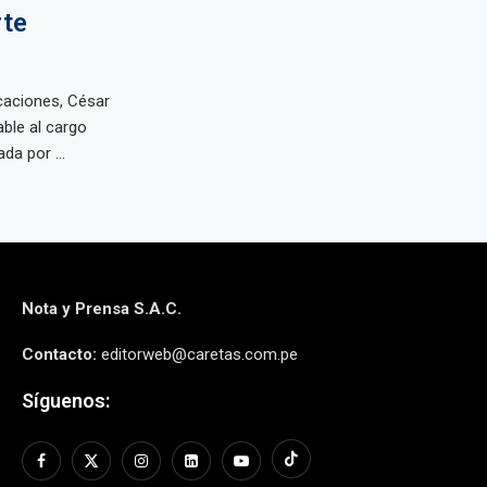
rte
caciones, César
ble al cargo
da por ...
Nota y Prensa S.A.C.
Contacto:
editorweb@caretas.com.pe
Síguenos: