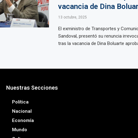
vacancia de Dina Bolua
13 octubre, 2025
El exministro de Transportes y Comuni
Sandoval, presentó su renuncia irrevoca
tras la vacancia de Dina Boluarte aproba
Nuestras Secciones
Política
Nacional
Economía
Mundo