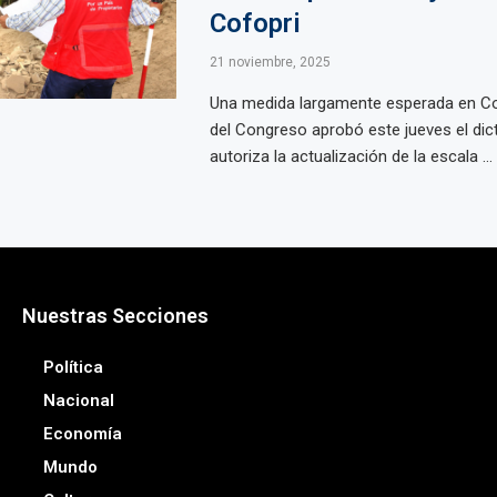
Cofopri
21 noviembre, 2025
Una medida largamente esperada en Cof
del Congreso aprobó este jueves el di
autoriza la actualización de la escala ...
Nuestras Secciones
Política
Nacional
Economía
Mundo