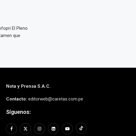
opri El Pleno
ctamen que
Nota y Prensa S.A.C.
Contacto:
editorweb@caretas.com.pe
Síguenos: