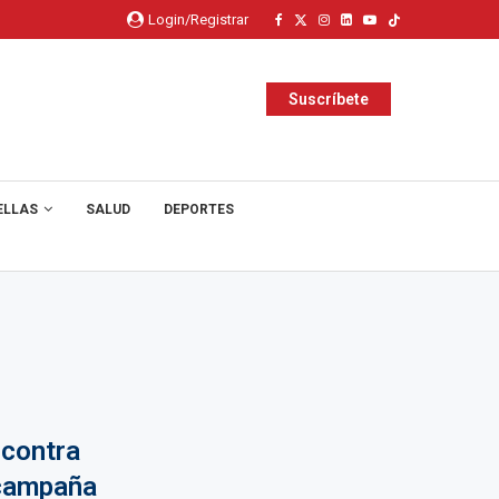
Login/Registrar
Suscríbete
ELLAS
SALUD
DEPORTES
 contra
 campaña