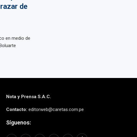
frazar de
ico en medio de
 Boluarte
Nota y Prensa S.A.C.
Contacto:
editorweb@caretas.com.pe
Síguenos: