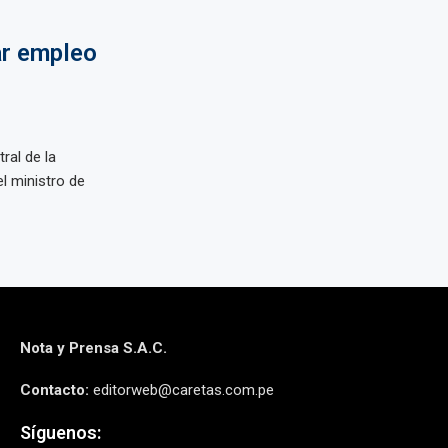
ar empleo
ral de la
el ministro de
Nota y Prensa S.A.C.
Contacto:
editorweb@caretas.com.pe
Síguenos: