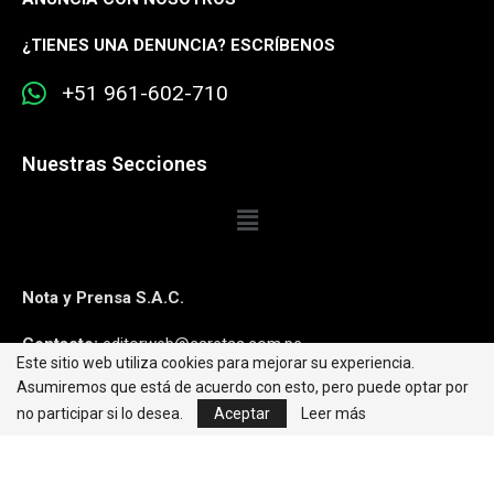
¿
TIENES UNA DENUNCIA? ESCRÍBENOS
+51 961-602-710
Nuestras Secciones
Nota y Prensa S.A.C.
Contacto:
editorweb@caretas.com.pe
Este sitio web utiliza cookies para mejorar su experiencia.
Asumiremos que está de acuerdo con esto, pero puede optar por
Síguenos:
no participar si lo desea.
Aceptar
Leer más