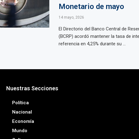
Monetario de mayo
14 mayo, 2026
El Directorio del Banco Central de Rese
(BCRP) acordó mantener la tasa de int
referencia en 4,25% durante su ...
Nuestras Secciones
Política
Nacional
Economía
Mundo