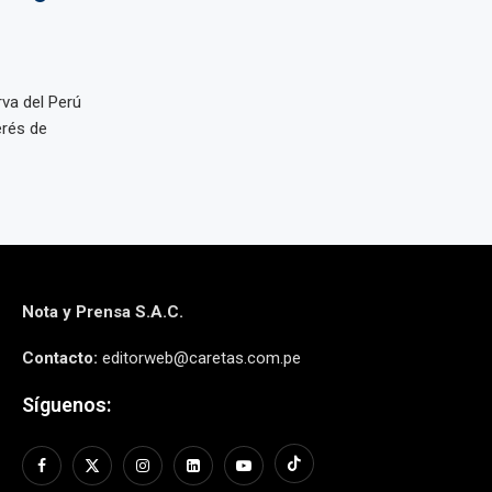
rva del Perú
erés de
Nota y Prensa S.A.C.
Contacto:
editorweb@caretas.com.pe
Síguenos: