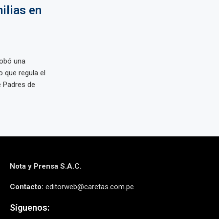
ilias en
robó una
 que regula el
e Padres de
Nota y Prensa S.A.C.
Contacto:
editorweb@caretas.com.pe
Síguenos: