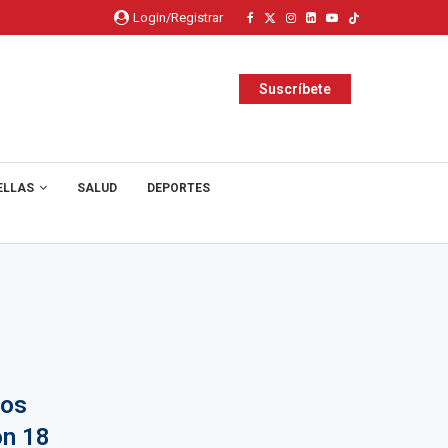
Login/Registrar
Suscríbete
ELLAS
SALUD
DEPORTES
los
on 18