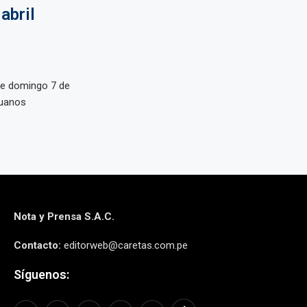
abril
te domingo 7 de
ruanos
Nota y Prensa S.A.C.
Contacto:
editorweb@caretas.com.pe
Síguenos: