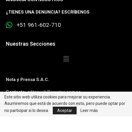
¿
TIENES UNA DENUNCIA? ESCRÍBENOS
+51 961-602-710
Nuestras Secciones
Nota y Prensa S.A.C.
Contacto:
editorweb@caretas.com.pe
Este sitio web utiliza cookies para mejorar su experiencia.
Asumiremos que está de acuerdo con esto, pero puede optar por
Síguenos:
no participar si lo desea.
Aceptar
Leer más