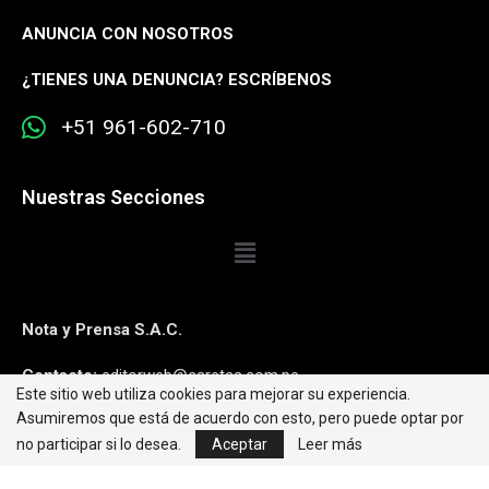
ANUNCIA CON NOSOTROS
¿
TIENES UNA DENUNCIA? ESCRÍBENOS
+51 961-602-710
Nuestras Secciones
Nota y Prensa S.A.C.
Contacto:
editorweb@caretas.com.pe
Este sitio web utiliza cookies para mejorar su experiencia.
Asumiremos que está de acuerdo con esto, pero puede optar por
Síguenos:
no participar si lo desea.
Aceptar
Leer más