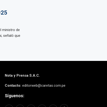
025
l ministro de
, señaló que
Nota y Prensa S.A.C.
Contacto:
editorweb@caretas.com.pe
Síguenos: