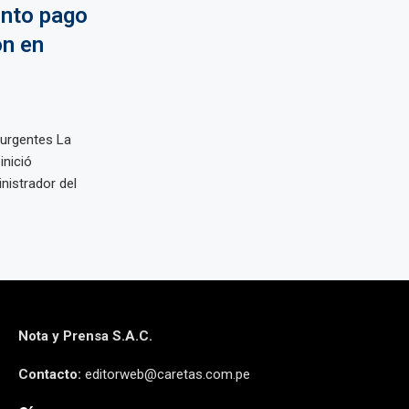
unto pago
ón en
 urgentes La
inició
nistrador del
Nota y Prensa S.A.C.
Contacto:
editorweb@caretas.com.pe