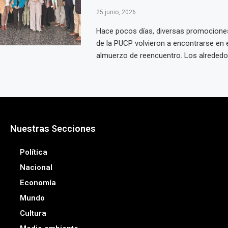
25 junio, 2026
Hace pocos días, diversas promocione
de la PUCP volvieron a encontrarse en e
almuerzo de reencuentro. Los alrededore
Nuestras Secciones
Política
Nacional
Economía
Mundo
Cultura