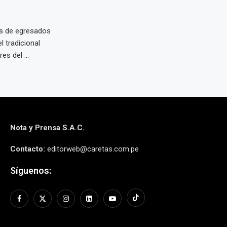
s de egresados
l tradicional
s del ...
Nota y Prensa S.A.C.
Contacto:
editorweb@caretas.com.pe
Síguenos: