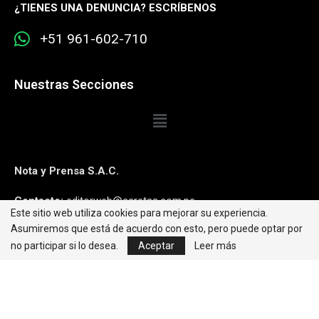
¿
TIENES UNA DENUNCIA? ESCRÍBENOS
+51 961-602-710
Nuestras Secciones
Nota y Prensa S.A.C.
Contacto:
editorweb@caretas.com.pe
Este sitio web utiliza cookies para mejorar su experiencia.
Asumiremos que está de acuerdo con esto, pero puede optar por
Síguenos:
no participar si lo desea.
Aceptar
Leer más