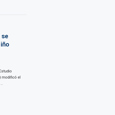
 se
Niño
Estudio
 modificó el
..