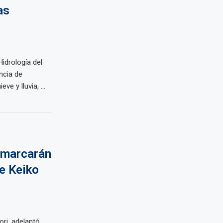
as
Hidrología del
ncia de
e y lluvia, ...
 marcarán
e Keiko
ori, adelantó