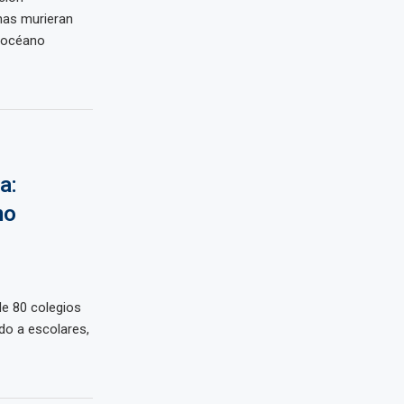
nas murieran
l océano
a:
mo
e 80 colegios
do a escolares,