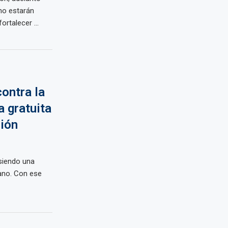
no estarán
rtalecer ...
contra la
 gratuita
ción
 siendo una
uano. Con ese