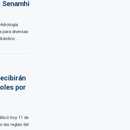
l Senamhi
Hidrología
a para diversas
rástico ...
ecibirán
oles por
blicó hoy 11 de
 las reglas del