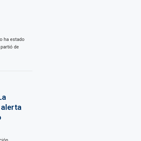
ro ha estado
partió de
La
alerta
o
ción