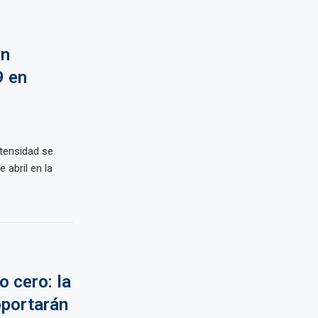
an
9 en
tensidad se
 abril en la
o cero: la
oportarán