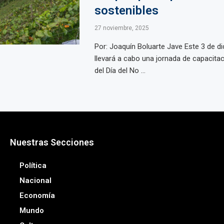
sostenibles
27 noviembre, 2025
Por: Joaquín Boluarte Jave Este 3 de d
llevará a cabo una jornada de capacita
del Día del No ...
Nuestras Secciones
Política
Nacional
Economía
Mundo